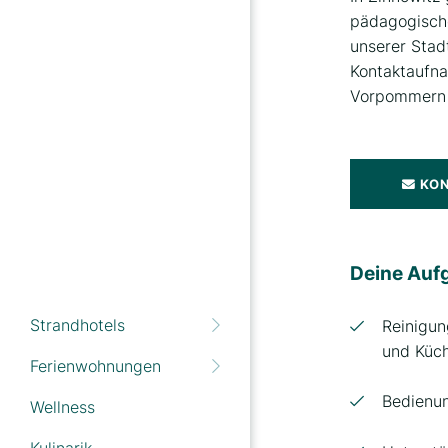
pädagogische
unserer Stadt
Kontaktaufna
Vorpommern w
KO
Deine Auf
Strandhotels
Reinigun
und Küch
Ferienwohnungen
Bedienun
Wellness
Strand- und
Strandvillen Wald & See
Wellnesshotel
Kulinarik
Haus Strandperle