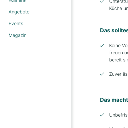
Unterstü
Preussenhof
Küche u
Angebote
Strandhotel Prinz von
Preussen
Events
Das sollte
Strandvilla Viktoria
Magazin
Strandhotel Luise von
Keine Vo
Preussen
freuen u
bereit s
Strandhotel garni
Kormoran
Zuverläs
Das macht
Unbefris