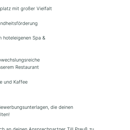
latz mit großer Vielfalt
undheitsförderung
im hoteleigenen Spa &
wechslungsreiche
nserem Restaurant
ee und Kaffee
 Bewerbungsunterlagen, die deinen
lten!
ich an deinen Ansprechpartner Till Preuß zu