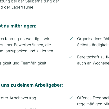
tzung bei der Sauberhaltung der
nd der Lagerräume
st du mitbringen:
rerfahrung notwendig – wir
Organisationsfäh
ns über Bewerber*innen, die
Selbstständigkeit
ind, anzupacken und zu lernen
Bereitschaft zu fl
sigkeit und Teamfähigkeit
auch an Wochene
 uns zu deinem Arbeitgeber:
teter Arbeitsvertrag
Offenes Feedbac
regelmäßigen Mi