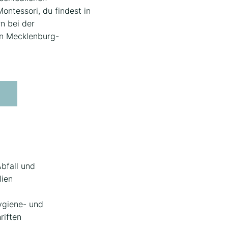
ontessori, du findest in
rn bei der
in Mecklenburg-
bfall und
lien
ygiene- und
riften