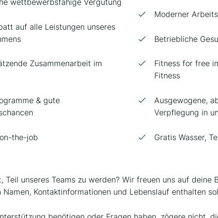
che wettbewerbsfähige Vergütung
Moderner Arbeitsp
att auf alle Leistungen unseres
hmens
Betriebliche Ges
ätzende Zusammenarbeit im
Fitness for free 
Fitness
rogramme & gute
Ausgewogene, ab
gschancen
Verpflegung in u
 on-the-job
Gratis Wasser, T
it, Teil unseres Teams zu werden? Wir freuen uns auf deine
n Namen, Kontaktinformationen und Lebenslauf enthalten sol
Unterstützung benötigen oder Fragen haben, zögere nicht, d