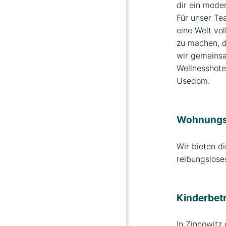
dir ein mode
Für unser Tea
eine Welt vo
zu machen, d
wir gemeinsa
Wellnesshote
Usedom.
Wohnungsm
Wir bieten d
reibungslose
Kinderbet
In Zinnowitz