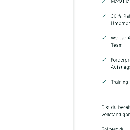
Monatli
30 % Rab
Unterne
Wertsch
Team
Förderp
Aufstie
Training
Bist du bere
vollständige
Solltest du 