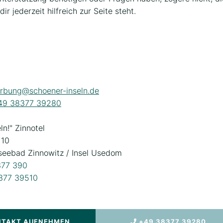
ir jederzeit hilfreich zur Seite steht.
rbung@schoener-inseln.de
49 38377 39280
ln!" Zinnotel
 10
eebad Zinnowitz / Insel Usedom
377 390
377 39510
NTAKT AUFNEHMEN
+49 38377 39280