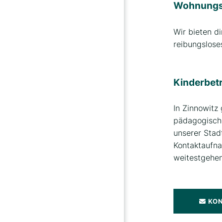
Wohnungsm
Wir bieten d
reibungslose
Kinderbet
In Zinnowitz
pädagogische
unserer Stadt
Kontaktaufna
weitestgehen
KO