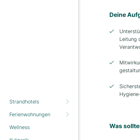
Deine Auf
Unterstü
Leitung
Verantw
Mitwirku
gestaltu
Sicherst
Hygiene-
Strandhotels
Ferienwohnungen
Was sollte
Wellness
Strand- und
Strandvillen Wald & See
Wellnesshotel
Kulinarik
Haus Strandperle