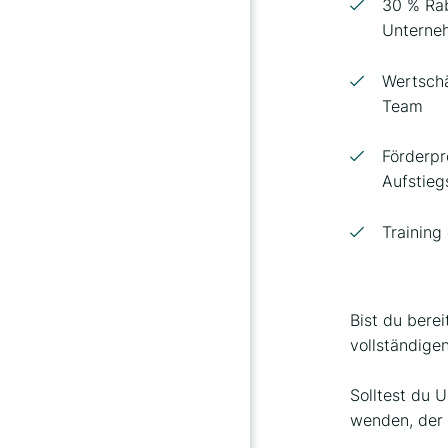
30 % Rab
Unterne
Wertsch
Team
Förderp
Aufstie
Training
Bist du bere
vollständige
Solltest du 
wenden, der d