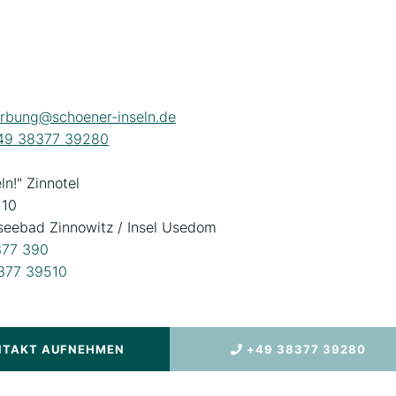
rbung@schoener-inseln.de
49 38377 39280
ln!" Zinnotel
 10
eebad Zinnowitz / Insel Usedom
377 390
377 39510
NTAKT AUFNEHMEN
+49 38377 39280