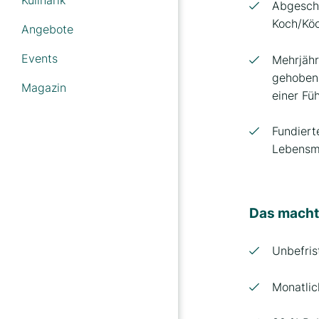
Abgeschl
Preussenhof
Koch/Kö
Angebote
Strandhotel Prinz von
Preussen
Events
Mehrjähr
gehobene
Strandvilla Viktoria
Magazin
einer Fü
Strandhotel Luise von
Preussen
Fundiert
Lebensmi
Strandhotel garni
Kormoran
Das macht
Unbefris
Monatli